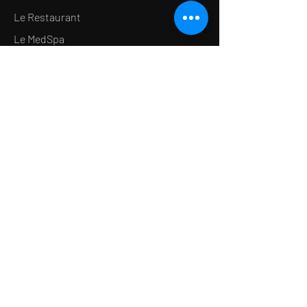
Poids approximatif :
120 g
Le Restaurant
(emballage inclus)
Le MedSpa
Fabriqué au Japon
RÉSERVATION
Réserver une table à Midi
Réserver un soin
Bon cadeau