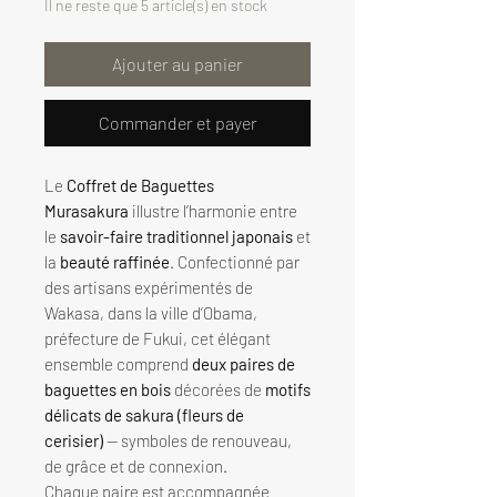
Il ne reste que 5 article(s) en stock
Ajouter au panier
Commander et payer
Le
Coffret de Baguettes
Murasakura
illustre l’harmonie entre
le
savoir-faire traditionnel japonais
et
la
beauté raffinée
. Confectionné par
des artisans expérimentés de
Wakasa, dans la ville d’Obama,
préfecture de Fukui, cet élégant
ensemble comprend
deux paires de
baguettes en bois
décorées de
motifs
délicats de sakura (fleurs de
cerisier)
— symboles de renouveau,
de grâce et de connexion.
Chaque paire est accompagnée