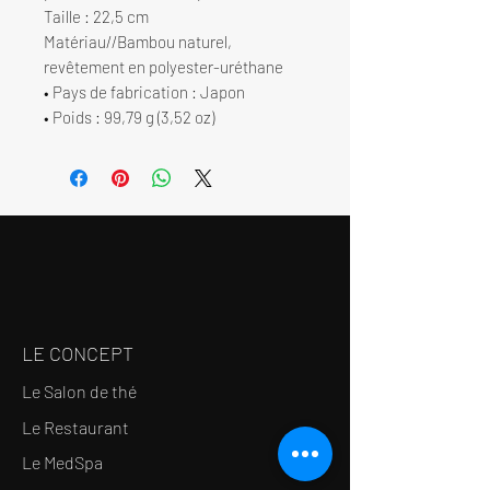
Taille : 22,5 cm
Matériau//Bambou naturel,
revêtement en polyester-uréthane
• Pays de fabrication : Japon
• Poids : 99,79 g (3,52 oz)
LE CONCEPT
Le Salon de thé
Le Restaurant
Le MedSpa