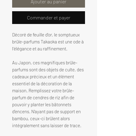
Ajouter au panier
Commander et payer
Décoré de feuille d'or, le somptueux
brûle-parfums Takaoka est une ode à
l'élégance et au raffinement.
Au Japon, ces magnifiques brûle-
parfums sont des objets de culte, des
cadeaux précieux et un élément
essentiel de la décoration de la
maison. Remplissez votre brûle-
parfum de cendres de riz afin de
pouvoir y planter les bâtonnets
d’encens. N’ayant pas de support en
bambou, ceux-ci brûlent alors
intégralement sans laisser de trace.