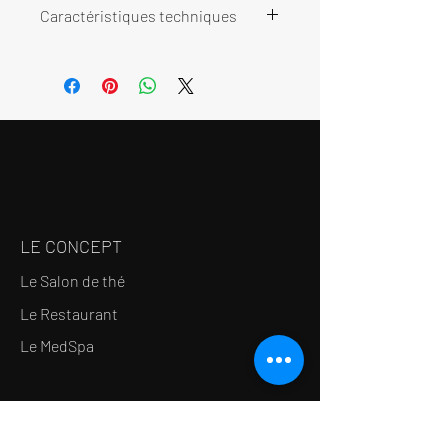
Caractéristiques techniques
Description: Ø 10,5 x H 11,5 cm.
Cuivre.
Livré dans une boîte en bois.
Made in: Japon
LE CONCEPT
Le Salon de thé
Le Restaurant
Le MedSpa