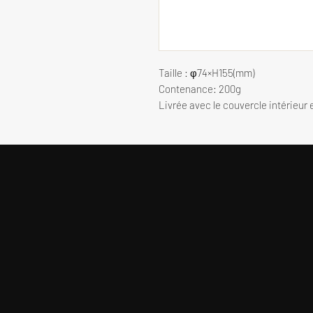
Taille : φ74×H155(mm)
Contenance: 200g
Livrée avec le couvercle intérieur 