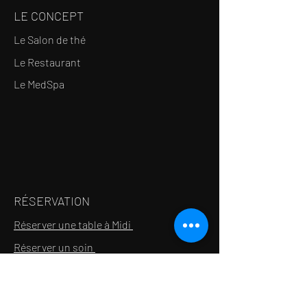
LE CONCEPT
Le Salon de thé
Le Restaurant
Le MedSpa
RÉSERVATION
Réserver une table à Midi
Réserver un soin
Bon cadeau