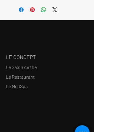
Mettre tous les ingrédients du
(nikkei), clou de girofle,
pot
sauf les agrumes
dans une
cardamome, fleur de camélia.
casserole avec 300 ml d’eau.
⚠️ Fabriqué dans un atelier qui
Porter à ébullition, puis laisser
utilise du blé, des œufs et des
frémir 10 minutes à feu doux.
produits laitiers.
Une fois le sucre fondu et les
saveurs bien extraites, ajouter
les agrumes mis de côté et le
LE CONCEPT
jus de kabosu (facultatif).
Réchauffer légèrement, puis
Le Salon de thé
couper le feu.
Le Restaurant
Laisser refroidir complètement,
puis remettre le cordial dans le
Le MedSpa
bocal d’origine pour le
conserver.
Notes
Les fruits séchés sont
comestibles, vous pouvez les
consommer avec le sirop.