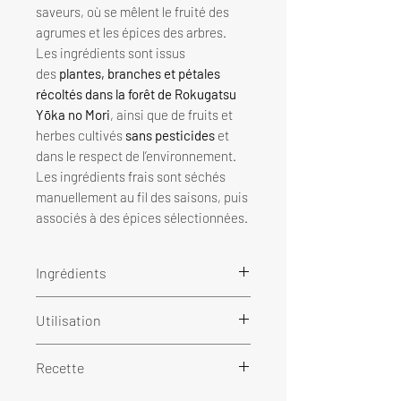
saveurs, où se mêlent le fruité des
agrumes et les épices des arbres.
Les ingrédients sont issus
des
plantes, branches et pétales
récoltés dans la forêt de Rokugatsu
Yōka no Mori
, ainsi que de fruits et
herbes cultivés
sans pesticides
et
dans le respect de l’environnement.
Les ingrédients frais sont séchés
manuellement au fil des saisons, puis
associés à des épices sélectionnées.
Ingrédients
Sucre (betterave sucrière de
Utilisation
Hokkaidō), mandarine, pomme,
kuromoji (arbre japonais),
À préparer avec :
Recette
kumquat, fraise, gingembre,
Ce kit (1 pot)
citronnelle, cannelle de Ceylan
300 ml d’eau