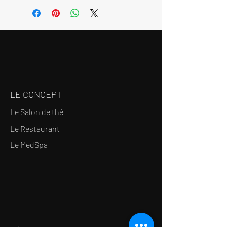
Dô“ (Sho 書 « l’écriture » et Dô 道 «
la voie ») - la calligraphie japonaise
avec un maître de calligraphie
depuis l’âge de 9 ans.
Dans sa pratique, SAtoru Toma
pousse ce geste, en utilisant les
accidents intentionnels ou des
LE CONCEPT
outils inventés, inscrivant l’énergie
et le souffle sur le papier.
Le Salon de thé
Il réalise de nombreuses
Le Restaurant
performances en collaboration
avec les musiciens et participe à
Le MedSpa
de multiples expositions.la
calligraphie japonaise – lie le
souffle et le geste pour former une
écriture imagée pleine de poésie.
C’est le principe de la calligraphie
japonaise, un art hors du commun