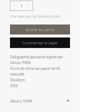
Il ne reste que 1 article(s) en stock
Ajouter au panier
Commander et payer
Calligraphie japonaise signée par
SAtoru TOMA
Encre de chine sur papier de riz
marouflé
30x40cm
2022
SAtoru TOMA
SAtoru Toma a commencé le “Sho-