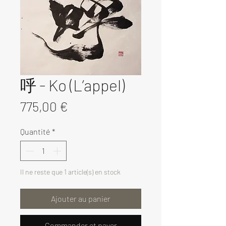
呼 - Ko (L’appel)
Prix
775,00 €
Quantité
*
Il ne reste que 1 article(s) en stock
Ajouter au panier
Commander et payer