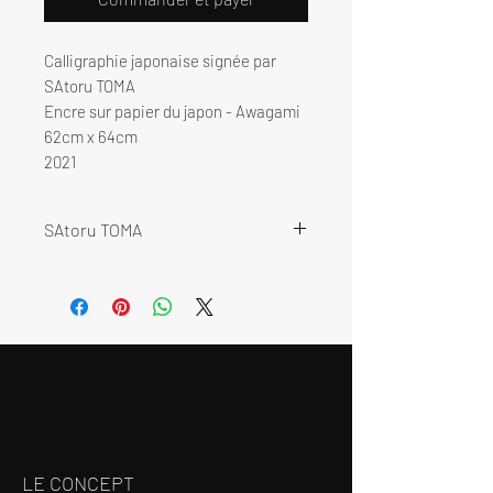
Calligraphie japonaise signée par
SAtoru TOMA
Encre sur papier du japon - Awagami
62cm x 64cm
2021
SAtoru TOMA
SAtoru Toma a commencé le “Sho-
Dô“ (Sho 書 « l’écriture » et Dô 道 «
la voie ») - la calligraphie japonaise
avec un maître de calligraphie
depuis l’âge de 9 ans.
Dans sa pratique, SAtoru Toma
pousse ce geste, en utilisant les
accidents intentionnels ou des
LE CONCEPT
outils inventés, inscrivant l’énergie