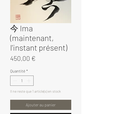
今 Ima
(maintenant,
l'instant présent)
Prix
450,00 €
Quantité
*
Il ne reste que 1 article(s) en stock
Ajouter au panier