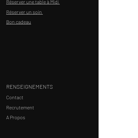
Réserver une table à Midi
Réserver un soin
Bon cadeau
RENSEIGNEMENTS
Contact
Recrutement
A Propos