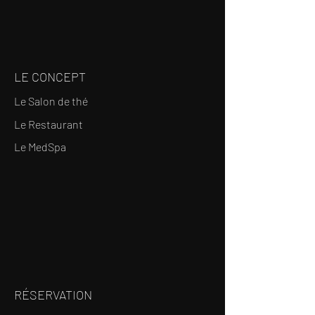
LE CONCEPT
Le Salon de thé
Le Restaurant
Le MedSpa
RÉSERVATION