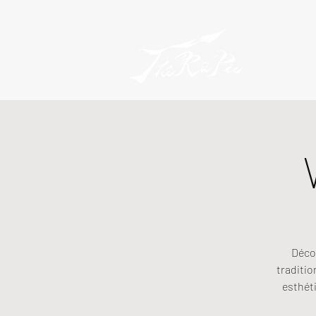
Décou
traditio
esthéti