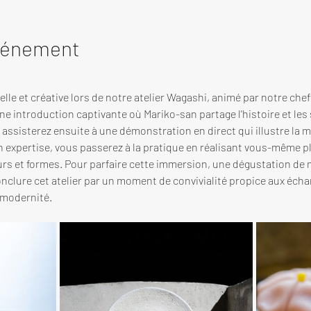
événement
lle et créative lors de notre atelier Wagashi, animé par notre che
ne introduction captivante où Mariko-san partage l'histoire et les 
assisterez ensuite à une démonstration en direct qui illustre la min
on expertise, vous passerez à la pratique en réalisant vous-même p
urs et formes. Pour parfaire cette immersion, une dégustation de 
nclure cet atelier par un moment de convivialité propice aux échan
 modernité.