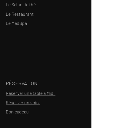
Le Salon de thé
Le Restaurant
Le MedSpa
RÉSERVATION
Réserver une table à Midi
Réserver un soin
Bon cadeau