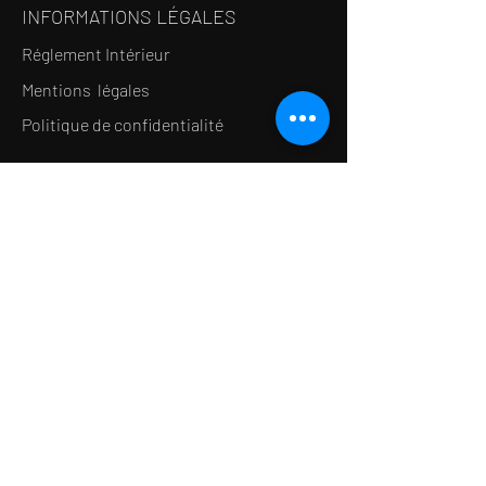
INFORMATIONS LÉGALES
Réglement Intérieur
Mentions légales
Politique de confidentialité
LE CONCEPT
Le Salon de thé
Le Restaurant
Le MedSpa