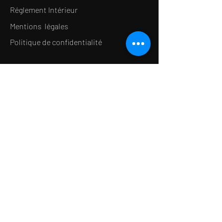
Réglement Intérieur
Mentions légales
Politique de confidentialité
LE CONCEPT
Le Salon de thé
Le Restaurant
Le MedSpa
la Boutique