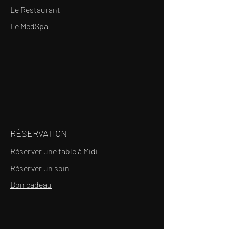
Le Restaurant
Le MedSpa
RÉSERVATION
Réserver une table à Midi
Réserver un soin
Bon cadeau