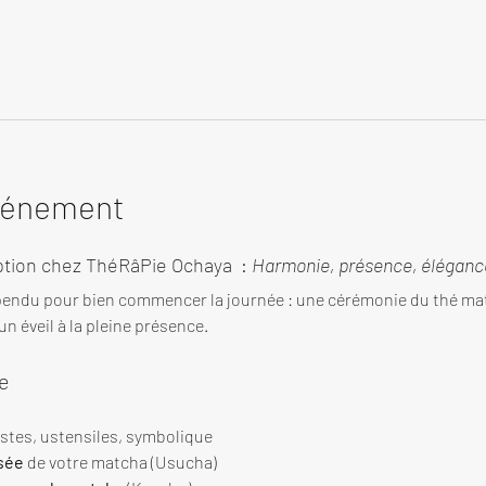
événement
tion chez ThéRâPie Ochaya  : 
Harmonie, présence, élégance
endu pour bien commencer la journée : une cérémonie du thé ma
n éveil à la pleine présence.
e
estes, ustensiles, symbolique
sée
 de votre matcha (Usucha)