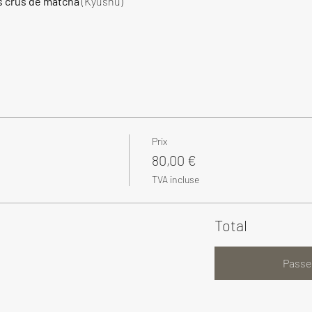
s crus de matcha
 (Kyushu)
Prix
80,00 €
TVA incluse
Total
Passe