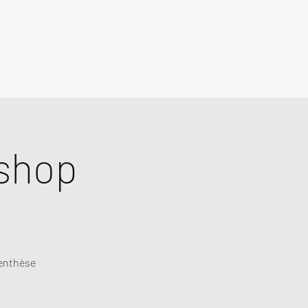
shop
renthèse