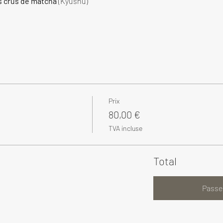
s crus de matcha
 (Kyushu)
Prix
80,00 €
TVA incluse
Total
Passe