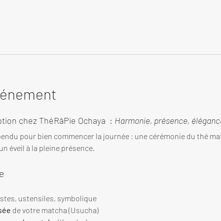
événement
tion chez ThéRâPie Ochaya  : 
Harmonie, présence, élégance
endu pour bien commencer la journée : une cérémonie du thé ma
n éveil à la pleine présence.
e
estes, ustensiles, symbolique
sée
 de votre matcha (Usucha)