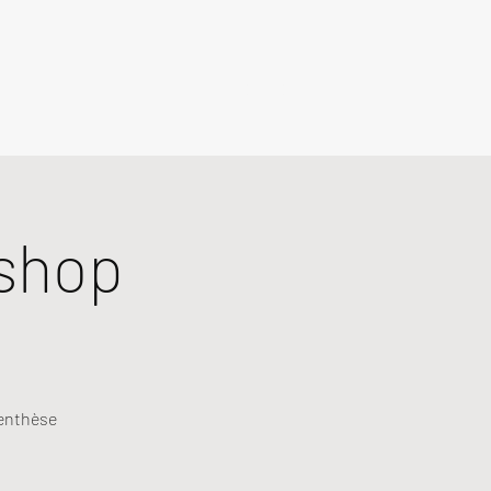
shop
renthèse