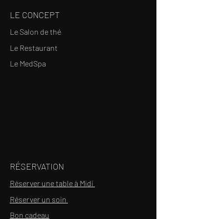
LE CONCEPT
Le Salon de thé
Le Restaurant
Le MedSpa
RÉSERVATION
Réserver une table à Midi
Réserver un soin
Bon cadeau