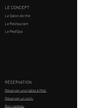
LE CONCEPT
Le Salon de thé
Le Restaurant
Le MedSpa
RÉSERVATION
Réserver une table à Midi
Réserver un soin
Bon cadeau